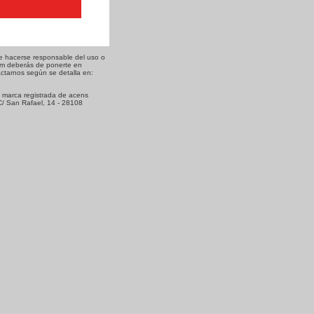
de hacerse responsable del uso o
com deberás de ponerte en
ctarnos según se detalla en:
 marca registrada de acens
C/ San Rafael, 14 - 28108