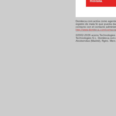
Hostalia
.
Domiteca.com actúa como agente r
registro de mala fe que pueda dar
contacto con el contacto adminis
http://www.domiteca.com/contact
©2002-2026 acens Technologies S.
Technologies S.L. Domiteca.com 
Alcobendas (Madrid), Rgtro. Merc