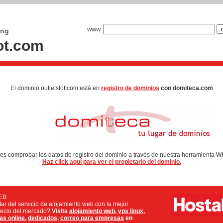
ing
WWW.
lot.com
El dominio outletslot.com está en
registro de dominios
con domiteca.com
s comprobar los datos de registro del dominio a través de nuestra herramienta 
Haz click aquí para ver el propietario del dominio.
EB
utar del servicio de alojamiento web con la mejor
precio del mercado?
Visita
alojamiento web
,
vps linux
,
as online
,
dedicados
,
correo para empresas
en