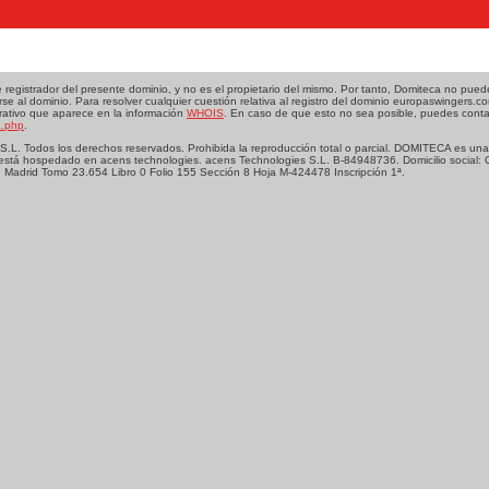
egistrador del presente dominio, y no es el propietario del mismo. Por tanto, Domiteca no pue
se al dominio. Para resolver cualquier cuestión relativa al registro del dominio europaswingers.
trativo que aparece en la información
WHOIS
. En caso de que esto no sea posible, puedes conta
a.php
.
L. Todos los derechos reservados. Prohibida la reproducción total o parcial. DOMITECA es una
está hospedado en acens technologies. acens Technologies S.L. B-84948736. Domicilio social: 
. Madrid Tomo 23.654 Libro 0 Folio 155 Sección 8 Hoja M-424478 Inscripción 1ª.