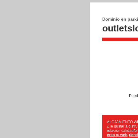
Dominio en park
outlets
Puede
ALOJAMIENTO W
¿Te gustaría disfr
relación calidad/
crea tu web
,
tiend